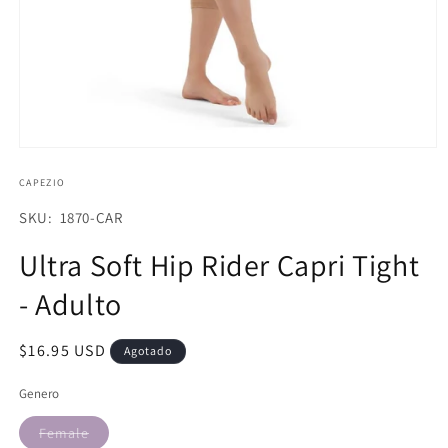
Abrir
elemento
multimedia
CAPEZIO
1
en
SKU:
SKU: 1870-CAR
una
ventana
Ultra Soft Hip Rider Capri Tight
modal
- Adulto
Precio
$16.95 USD
Agotado
habitual
Genero
Variante
Female
agotada