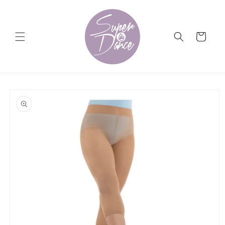
Ir
directamente
al contenido
Carrito
Ir
directamente
a la
información
del producto