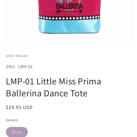
Abrir
elemento
multimedia
SASSI DESIGN
1
en
SKU:
SKU: LMP-01
una
ventana
LMP-01 Little Miss Prima
modal
Ballerina Dance Tote
Precio
$29.95 USD
habitual
Genero
Girls