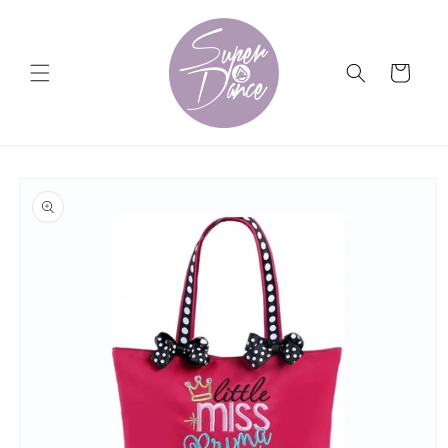
Ir
directamente
al contenido
Carrito
Ir
directamente
a la
información
del producto