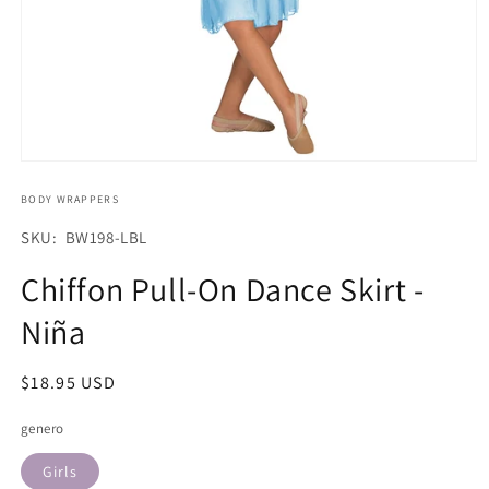
Abrir
elemento
multimedia
BODY WRAPPERS
1
en
SKU:
SKU: BW198-LBL
una
ventana
Chiffon Pull-On Dance Skirt -
modal
Niña
Precio
$18.95 USD
habitual
genero
Girls