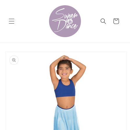
Ir
directamente
al contenido
Carrito
Ir
directamente
a la
información
del producto