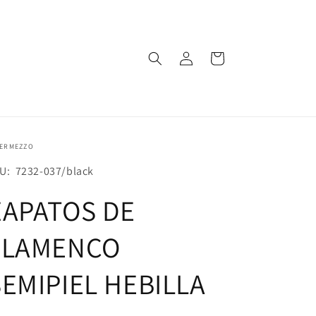
Iniciar
Carrito
sesión
TERMEZZO
U:
U: 7232-037/black
ZAPATOS DE
FLAMENCO
SEMIPIEL HEBILLA