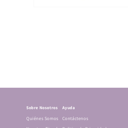
Abrir
elemento
multimedia
1
en
una
ventana
modal
Sobre Nosotros
Ayuda
Quiénes Somos
Contáctenos