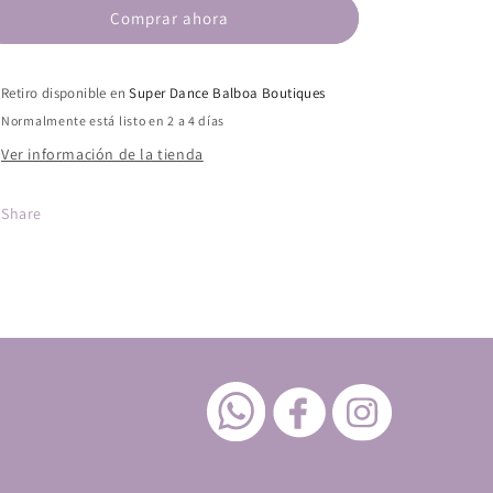
FLAMENCO
FLAMENCO
Comprar ahora
SEMIPIEL
SEMIPIEL
HEBILLA
HEBILLA
Retiro disponible en
Super Dance Balboa Boutiques
Normalmente está listo en 2 a 4 días
Ver información de la tienda
Share