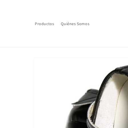
Ir
directamente
al contenido
Productos
Quiénes Somos
Ir
directamente
a la
información
del producto