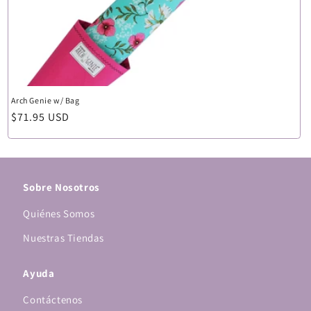
ó
n
:
Arch Genie w/ Bag
Precio
$71.95 USD
habitual
Sobre Nosotros
Quiénes Somos
Nuestras Tiendas
Ayuda
Contáctenos